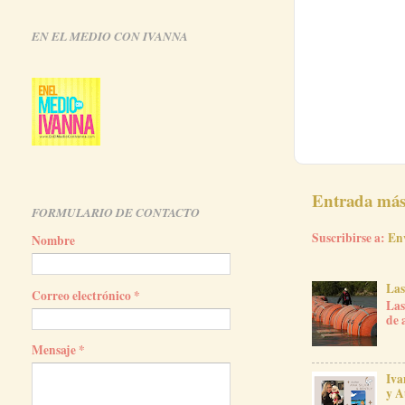
EN EL MEDIO CON IVANNA
Entrada más 
FORMULARIO DE CONTACTO
Suscribirse a:
En
Nombre
Las
Correo electrónico
*
Las
de 
Mensaje
*
Iva
y A