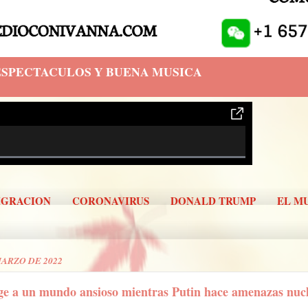
 ESPECTACULOS Y BUENA MUSICA
IGRACION
CORONAVIRUS
DONALD TRUMP
EL M
MARZO DE 2022
ige a un mundo ansioso mientras Putin hace amenazas nuc