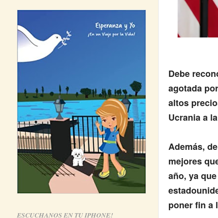
Debe recono
agotada por
altos preci
Ucrania a la
Además, deb
mejores que
año, ya que
estadounide
poner fin a l
ESCUCHANOS EN TU IPHONE!