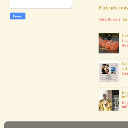
Entrada más 
Suscribirse a:
En
Las
Las
de 
Iva
y A
Get
El 
inf
El 
mil