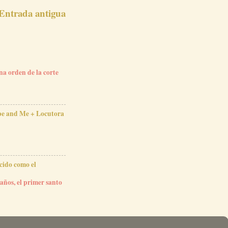
Entrada antigua
na orden de la corte
ope and Me + Locutora
cido como el
años, el primer santo