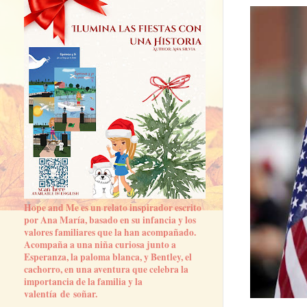
Hope and Me es un relato inspirador escrito
por Ana María, basado en su infancia y los
valores familiares que la han acompañado.
Acompaña a una niña curiosa junto a
Esperanza, la paloma blanca, y Bentley, el
cachorro, en una aventura que celebra la
importancia de la familia y la
valentía de soñar.