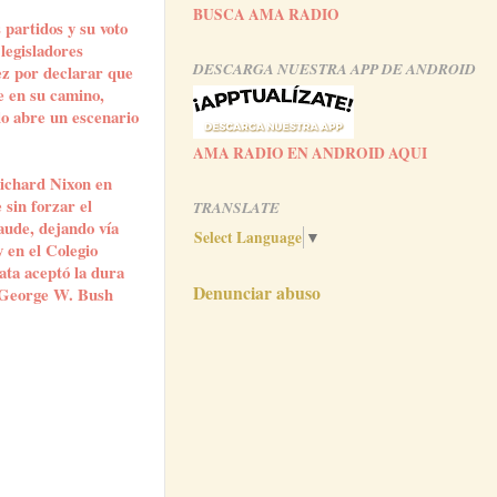
BUSCA AMA RADIO
 partidos y su voto
 legisladores
DESCARGA NUESTRA APP DE ANDROID
ez por declarar que
e en su camino,
lo abre un escenario
AMA RADIO EN ANDROID AQUI
Richard Nixon en
sin forzar el
TRANSLATE
raude, dejando vía
Select Language
▼
 en el Colegio
ata aceptó la dura
Denunciar abuso
a George W. Bush