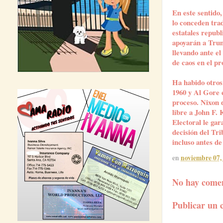
En este sentido,
lo conceden trad
estatales repub
apoyarán a Trum
llevando ante el
de caos en el pr
Ha habido otros
1960 y Al Gore 
proceso. Nixon d
libre a John F.
Electoral le ga
decisión del Tr
incluso antes de
en
noviembre 07,
No hay comen
Publicar un 