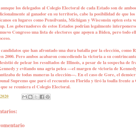
 aunque los delegados al Colegio Electoral de cada Estado son de ambos
icionalmente al ganador en su territorio, cabe la posibilidad de que los
licanos en lugares como Pensilvania, Míchigan y Wisconsin opten esta v
p. Los gobernadores de estos Estados podrían legalmente interponers
 nuevo Congreso una lista de electores que apoyen a Biden, pero todo el
oceso.
 candidatos que han afrontado una dura batalla por la elección, como 
en 2000. Pero ambos acabaron concediendo la victoria a su contrincante 
esistió de pelear los resultados de Illinois, a pesar de la sospecha de f
 Kennedy y evitando una agria pelea —el margen de victoria de Kennedy
rantizaba de todas maneras la elección—. En el caso de Gore, el demócr
ibunal Supremo que paró el recuento en Florida y tiró la toalla frente 
 que se reuniera el Colegio Electoral.
 2020
tarios:
comentario