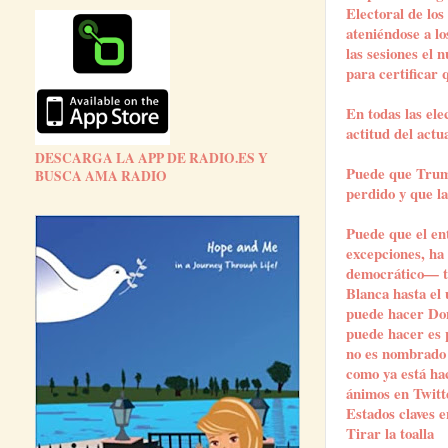
Electoral de lo
ateniéndose a lo
las sesiones el 
para certificar 
En todas las ele
actitud del actu
DESCARGA LA APP DE RADIO.ES Y
Puede que Trump
BUSCA AMA RADIO
perdido y que la
Puede que el en
excepciones, ha
democrático— te
Blanca hasta el 
puede hacer Don
puede hacer es 
no es nombrado p
como ya está hac
ánimos en Twitte
Estados claves e
Tirar la toalla