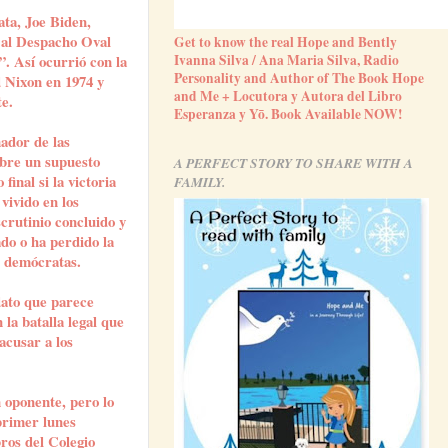
ata, Joe Biden,
a al Despacho Oval
Get to know the real Hope and Bently
Ivanna Silva / Ana Maria Silva, Radio
. Así ocurrió con la
Personality and Author of The Book Hope
d Nixon en 1974 y
and Me + Locutora y Autora del Libro
te.
Esperanza y Yō. Book Available NOW!
ador de las
obre un supuesto
A PERFECT STORY TO SHARE WITH A
final si la victoria
FAMILY.
vivido en los
crutinio concluido y
do o ha perdido la
os demócratas.
dato que parece
 la batalla legal que
acusar a los
n oponente, pero lo
 primer lunes
bros del Colegio