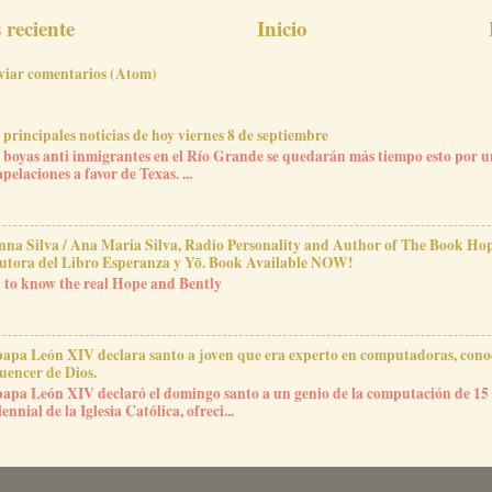
reciente
Inicio
viar comentarios (Atom)
 principales noticias de hoy viernes 8 de septiembre
 boyas anti inmigrantes en el Río Grande se quedarán más tiempo esto por u
apelaciones a favor de Texas. ...
nna Silva / Ana Maria Silva, Radio Personality and Author of The Book H
utora del Libro Esperanza y Yō. Book Available NOW!
 to know the real Hope and Bently
papa León XIV declara santo a joven que era experto en computadoras, cono
luencer de Dios.
papa León XIV declaró el domingo santo a un genio de la computación de 15 
lennial de la Iglesia Católica, ofreci...