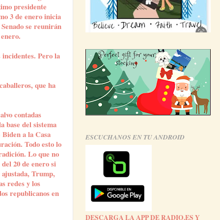
ximo presidente
mo 3 de enero inicia
l Senado se reunirán
 enero.
 incidentes. Pero la
caballeros, que ha
alvo contadas
a base del sistema
 Biden a la Casa
ESCUCHANOS EN TU ANDROID
ración. Todo esto lo
radición. Lo que no
del 20 de enero si
y ajustada, Trump,
as redes y los
ados republicanos en
DESCARGA LA APP DE RADIO.ES Y