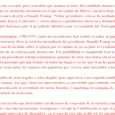
o está cerrado, pero a medida que avanza en favor del candidato demócr
zan ese momento nixoniano en el que un equipo de líderes con peso lleg
ca para decirle a Donald Trump: “Señor presidente, esto se ha acabado”
enador Barry Goldwater y varios líderes republicanos hicieron a Richar
ón final para que el presidente dimitiera por el escándalo del Waterga
shington (1789-1797), todos los presidentes han cedido el poder al gan
esistencia. Pero la retórica incendiaria del presidente Donald Trump s
 suscita la duda sobre si optará por el camino de no aceptar el resultado 
vor de su contrincante demócrata. Esa posibilidad es imaginable tras lo 
on un presidente autoproclamándose ganador de unas elecciones sin el es
asegurando que hay fraude en todos los lugares en los que él no ha gana
que tenía antes de contarse las papeletas por correo, más favorables a l
bla de votos legales y votos ilegales para agarrarse a un segundo man
 manos. Así que, vistos los antecedentes, es previsible que continúe con
ara discutir el escrutinio en varios Estados, y mantenga su campaña de 
obarle la reelección.
está escrito que deba haber un discurso de concesión de la victoria a u
to a las interpretaciones trumpistas y recoge la Constitución es que el
ndo miércoles de diciembre, en el caso de este año el día 14, los miem