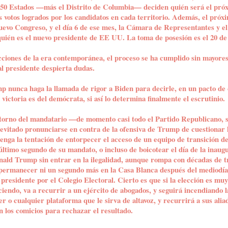
s 50 Estados —más el Distrito de Columbia— deciden quién será el pró
s votos logrados por los candidatos en cada territorio. Además, el próxi
nuevo Congreso, y el día 6 de ese mes, la Cámara de Representantes y e
quién es el nuevo presidente de EE UU. La toma de posesión es el 20 de
cciones de la era contemporánea, el proceso se ha cumplido sin mayores
al presidente despierta dudas.
 nunca haga la llamada de rigor a Biden para decirle, en un pacto de 
 victoria es del demócrata, si así lo determina finalmente el escrutinio.
torno del mandatario —de momento casi todo el Partido Republicano, s
 evitado pronunciarse en contra de la ofensiva de Trump de cuestionar l
nga la tentación de entorpecer el acceso de un equipo de transición de
último segundo de su mandato, o incluso de boicotear el día de la inaugu
ald Trump sin entrar en la ilegalidad, aunque rompa con décadas de t
permanecer ni un segundo más en la Casa Blanca después del mediodía 
residente por el Colegio Electoral. Cierto es que si la elección es mu
iendo, va a recurrir a un ejército de abogados, y seguirá incendiando l
r o cualquier plataforma que le sirva de altavoz, y recurrirá a sus ali
n los comicios para rechazar el resultado.