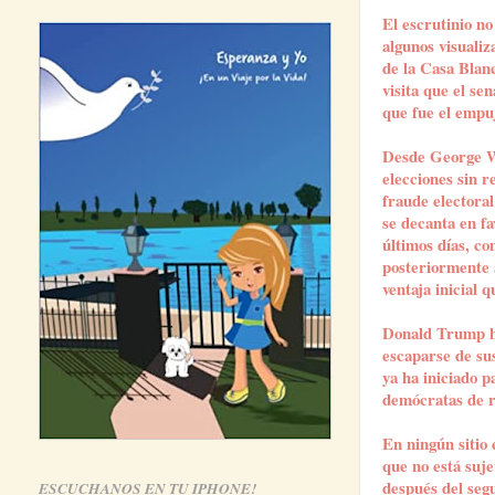
El escrutinio n
algunos visuali
de la Casa Blan
visita que el s
que fue el empuj
Desde George Wa
elecciones sin r
fraude electoral
se decanta en fa
últimos días, c
posteriormente 
ventaja inicial 
Donald Trump ha
escaparse de sus
ya ha iniciado p
demócratas de r
En ningún sitio 
que no está suje
después del segu
ESCUCHANOS EN TU IPHONE!