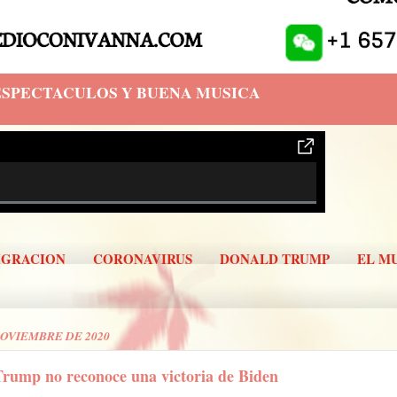
 ESPECTACULOS Y BUENA MUSICA
IGRACION
CORONAVIRUS
DONALD TRUMP
EL M
NOVIEMBRE DE 2020
Trump no reconoce una victoria de Biden