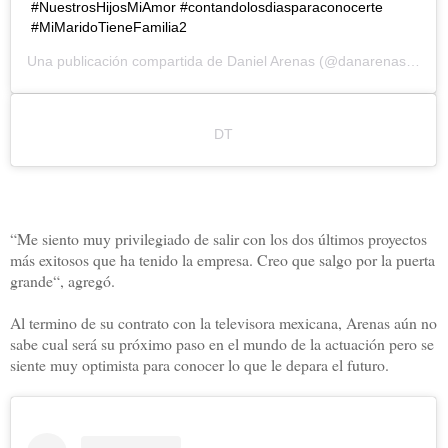
#NuestrosHijosMiAmor #contandolosdiasparaconocerte
#MiMaridoTieneFamilia2
Una publicación compartida de
Daniel Arenas
(@danarenas) el
14
DT
“Me siento muy privilegiado de salir con los dos últimos proyectos
más exitosos que ha tenido la empresa. Creo que salgo por la puerta
grande“, agregó.
Al termino de su contrato con la televisora mexicana, Arenas aún no
sabe cual será su próximo paso en el mundo de la actuación pero se
siente muy optimista para conocer lo que le depara el futuro.