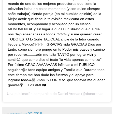
mando de uno de los mejores productores que tiene la
televisión latina en estos momentos (y con quien siempre
soñé trabajar) siendo pareja (en mi humilde opinión) de la
Mejor actriz que tiene la televisión mexicana en estos
momentos, acompañado y acobijado por un elenco
MONUMENTAL y sin lugar a dudas un libreto que día día
nos dejó enseñanzas a todos. ✨✨✨(y si me quieren creer
TODO ESTO lo Soñé TAL CUAL al pie de la letra cuando
llegue a Mexico)✨✨✨ . GRACIAS vida GRACIAS Dios por
tanto, como siempre pongo en tu Poder mis pasos y camino
por recorrer.........aún me falta TANTO por lograr vivir y
sentir😊 que como dice el texto “la vida apenas comienza” .
Por último GRACIAAAAAAAAS infinitas a mi PUBLICO
seguidor@s fans equipo amigos y Familia que Durante todo
este tiempo me han dado las fuerzas y el apoyo para
lograrlo todo🙏🏼 VAMOS POR MAS que todavía me quedan
ganitas🤓 . . Los AMO❤️
Una publicación compartida de
Daniel Arenas
(@danarenas) el
4 
en
noviembre 07, 2018