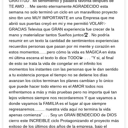
GRATITUD . Mi sentimiento y palabra favorita después de
TE AMO . . Me siento eternamente AGRADECIDO esta
semana no solo terminó un ciclo en un maravilloso proyecto
sino tbn uno MUY IMPORTANTE en una Empresa que me
abrió sus puertas creyó en mi y me permitió VOLAR✨
GRACIAS Televisa que GRAN experiencia fue crecer de la
mano y materializar tantos Sueños juntos🏆 . No podría
resumir en un texto la cantidad de sentimientos experiencias
recuerdos personas que pasan por mi mente y corazón en
estos momentos.......pero cómo la vida es MAGICA en ésta
mi última escena el texto lo dice TODO💫 . . . “Y si, al final
de esto se trata la vida de congelar en el infinito los
momentos los instantes con las personas que le dan sentido
a tu existencia porque el tiempo no se detiene los días
avanzan los ciclos terminan los planes cambian y lo único
que puede hacer todo eterno es el AMOR todos nos
enfrentamos a más y más pruebas pero no importa qué tan
lejos volemos siempre nos recordaremos Y que vayamos a
donde vayamos la FAMILIA es el lugar al que siempre
regresaremos......... nuestra vida aquí no termina la vida
apenas comienza” . . . Soy un GRAN BENDECIDO de DIOS
cierro este INCREIBLE ciclo Protagonizando el proyecto más
exitoso de los últimos dos años de la empresa, bajo el